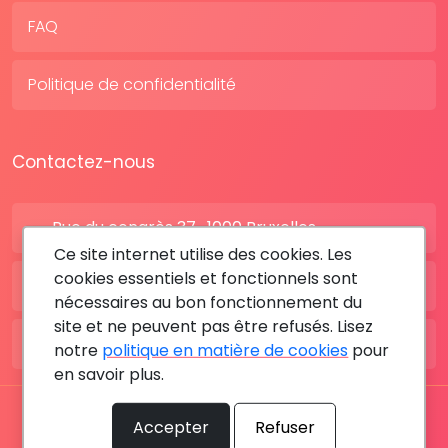
FAQ
Politique de confidentialité
Contactez-nous
Rue du congrès 37 , 1000 Bruxelles
Ce site internet utilise des cookies. Les
cookies essentiels et fonctionnels sont
BE: +32 28080227
nécessaires au bon fonctionnement du
site et ne peuvent pas être refusés. Lisez
FR: +33 183642895
notre
politique en matière de cookies
pour
en savoir plus.
Tous les droits sont réservés © 2026 RDV MÉDICAL By
Accepter
Refuser
MediaSatCom