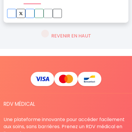
REVENIR EN HAUT
RDV MÉDICAL
Une plateforme innovante pour accéder facilement
aux soins, sans barrières. Prenez un RDV médical en