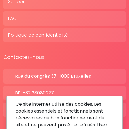
Support
FAQ
Politique de confidentialité
Contactez-nous
Rue du congrès 37 , 1000 Bruxelles
BE: +32 28080227
Ce site internet utilise des cookies. Les
FR: +33 183642895
cookies essentiels et fonctionnels sont
nécessaires au bon fonctionnement du
site et ne peuvent pas être refusés. Lisez