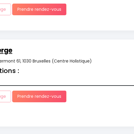
age
Prendre rendez-vous
erge
rmont 61, 1030 Bruxelles (Centre Holistique)
tions :
age
Prendre rendez-vous