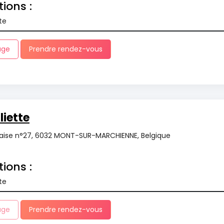
tions :
te
age
Prendre rendez-vous
iette
aise n°27, 6032 MONT-SUR-MARCHIENNE, Belgique
tions :
te
age
Prendre rendez-vous