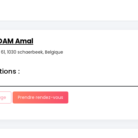
IDAM Amal
1, 1030 schaerbeek, Belgique
tions :
age
Prendre rendez-vous