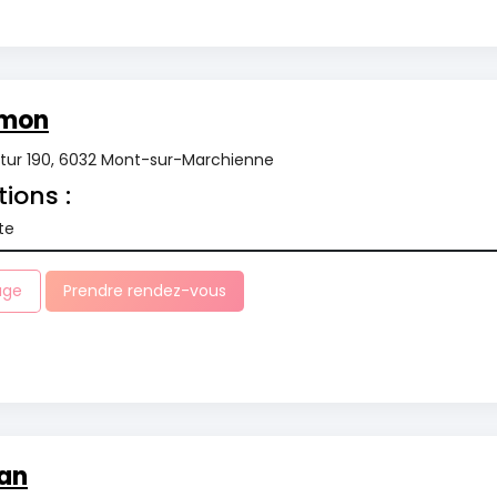
imon
tur 190, 6032 Mont-sur-Marchienne
tions :
te
age
Prendre rendez-vous
dan