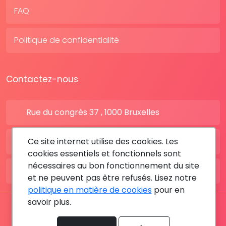
FAQ
Politique de confidentialité
Contactez-nous
Rue du congrès 37 , 1000 Bruxelles
Ce site internet utilise des cookies. Les
BE: +32 28080227
cookies essentiels et fonctionnels sont
nécessaires au bon fonctionnement du site
FR: +33 183642895
et ne peuvent pas être refusés. Lisez notre
politique en matière de cookies
pour en
savoir plus.
Tous les droits sont réservés © 2026 RDV MÉDICAL By
MediaSatCom