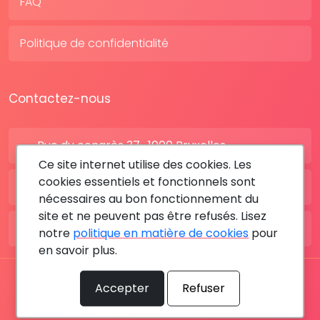
FAQ
Politique de confidentialité
Contactez-nous
Rue du congrès 37 , 1000 Bruxelles
Ce site internet utilise des cookies. Les
cookies essentiels et fonctionnels sont
BE: +32 28080227
nécessaires au bon fonctionnement du
site et ne peuvent pas être refusés. Lisez
FR: +33 183642895
notre
politique en matière de cookies
pour
en savoir plus.
Tous les droits sont réservés © 2026 RDV MÉDICAL By
Accepter
Refuser
MediaSatCom