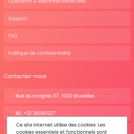
Questions & Réponses Médicales
Support
FAQ
Politique de confidentialité
Contactez-nous
Rue du congrès 37 , 1000 Bruxelles
BE: +32 28080227
Ce site internet utilise des cookies. Les
FR: +33 183642895
cookies essentiels et fonctionnels sont