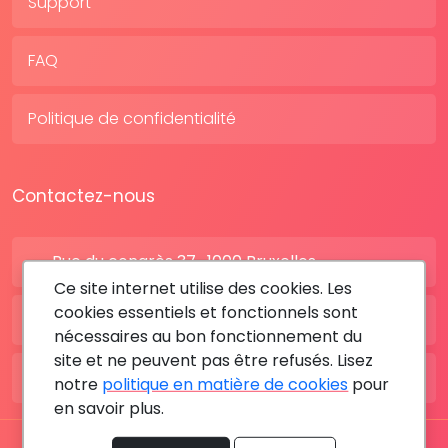
Support
FAQ
Politique de confidentialité
Contactez-nous
Rue du congrès 37 , 1000 Bruxelles
Ce site internet utilise des cookies. Les
cookies essentiels et fonctionnels sont
BE: +32 28080227
nécessaires au bon fonctionnement du
site et ne peuvent pas être refusés. Lisez
FR: +33 183642895
notre
politique en matière de cookies
pour
en savoir plus.