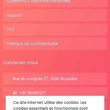
Questions & Réponses Médicales
Support
FAQ
Politique de confidentialité
Contactez-nous
Rue du congrès 37 , 1000 Bruxelles
BE: +32 28080227
Ce site internet utilise des cookies. Les
FR: +33 183642895
cookies essentiels et fonctionnels sont