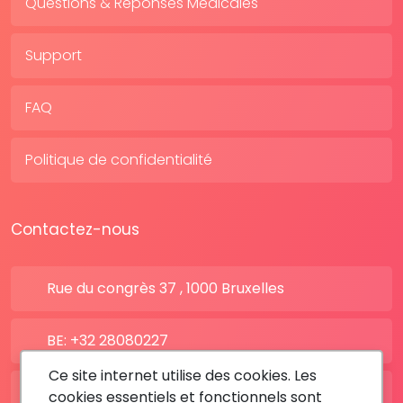
Questions & Réponses Médicales
Support
FAQ
Politique de confidentialité
Contactez-nous
Rue du congrès 37 , 1000 Bruxelles
BE: +32 28080227
Ce site internet utilise des cookies. Les
FR: +33 183642895
cookies essentiels et fonctionnels sont