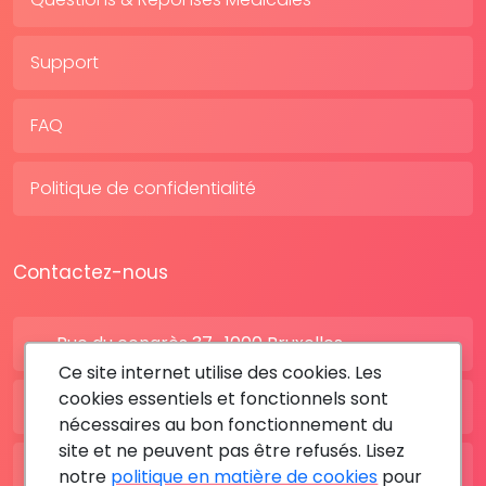
Support
FAQ
Politique de confidentialité
Contactez-nous
Rue du congrès 37 , 1000 Bruxelles
Ce site internet utilise des cookies. Les
cookies essentiels et fonctionnels sont
BE: +32 28080227
nécessaires au bon fonctionnement du
site et ne peuvent pas être refusés. Lisez
FR: +33 183642895
notre
politique en matière de cookies
pour