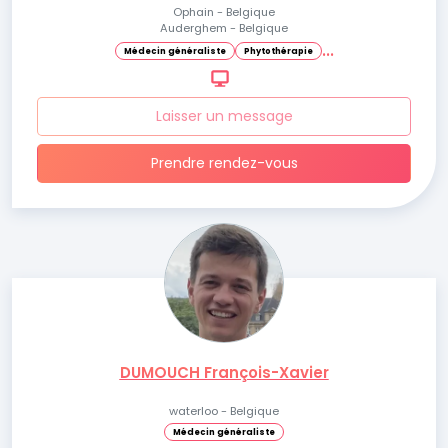
Ophain - Belgique
Auderghem - Belgique
.
.
.
Médecin généraliste
Phytothérapie
Laisser un message
Prendre rendez-vous
DUMOUCH François-Xavier
waterloo - Belgique
Médecin généraliste