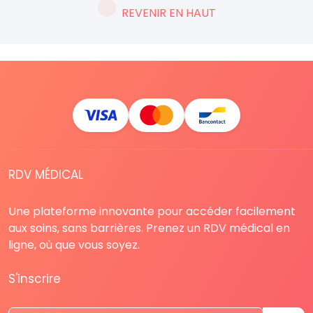
REVENIR EN HAUT
RDV MÉDICAL
Une plateforme innovante pour accéder facilement
aux soins, sans barrières. Prenez un RDV médical en
ligne, où que vous soyez.
S'inscrire