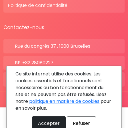
Politique de confidentialité
Contactez-nous
Rue du congrès 37 , 1000 Bruxelles
BE: +32 28080227
Ce site internet utilise des cookies. Les
FR: +33 183642895
cookies essentiels et fonctionnels sont
nécessaires au bon fonctionnement du
site et ne peuvent pas être refusés. Lisez
notre
politique en matière de cookies
pour
Tous les droits sont réservés © 2026 RDV MÉDICAL By
en savoir plus.
MediaSatCom
Prochain rendez-vous le:
11 août 2026 - 15:15
Accepter
Refuser
Prendre rendez-vous
Laisser un message