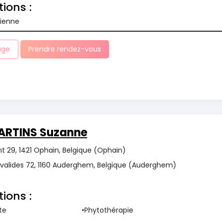
tions :
cienne
age
Prendre rendez-vous
ARTINS Suzanne
 29, 1421 Ophain, Belgique (Ophain)
nvalides 72, 1160 Auderghem, Belgique (Auderghem)
tions :
te
Phytothérapie