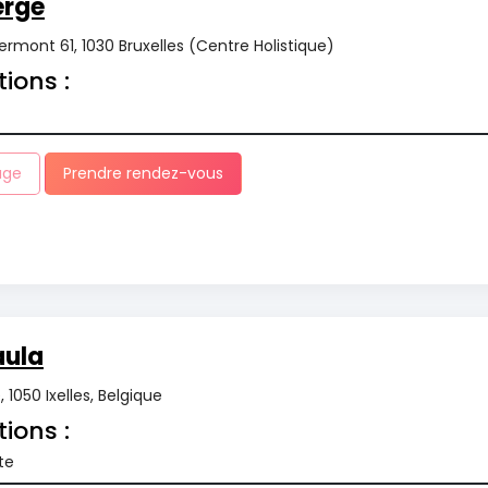
erge
rmont 61, 1030 Bruxelles (Centre Holistique)
tions :
age
Prendre rendez-vous
ula
 1050 Ixelles, Belgique
tions :
te