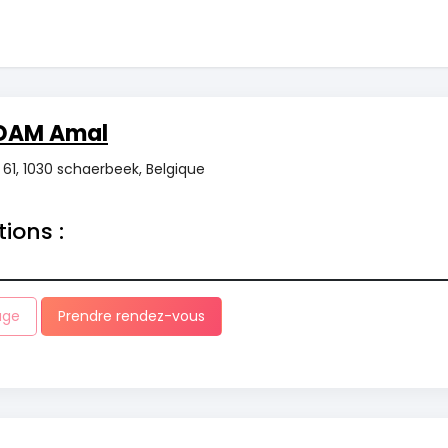
IDAM Amal
1, 1030 schaerbeek, Belgique
tions :
age
Prendre rendez-vous