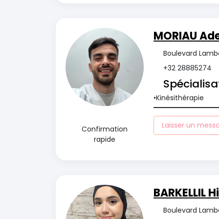
MORIAU Ad
Boulevard Lambe
+32 28885274
Spécialisa
Kinésithérapie
Laisser un mess
Confirmation
rapide
BARKELLIL H
Boulevard Lambe