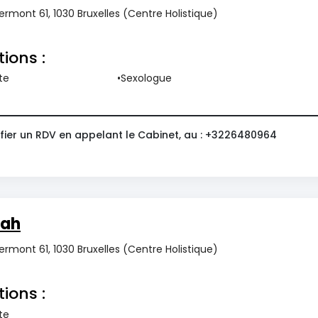
rmont 61, 1030 Bruxelles (Centre Holistique)
tions :
te
Sexologue
fier un RDV en appelant le Cabinet, au : +3226480964
rah
rmont 61, 1030 Bruxelles (Centre Holistique)
tions :
te