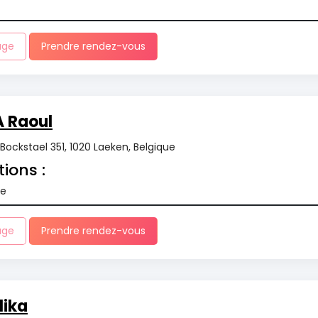
age
Prendre rendez-vous
 Raoul
Bockstael 351, 1020 Laeken, Belgique
tions :
re
age
Prendre rendez-vous
lika