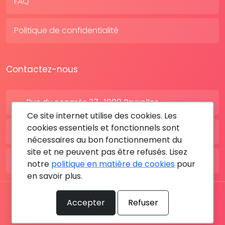
FAQ
Politique de confidentialité
Contactez-nous
Rue du congrès 37 , 1000 Bruxelles
Ce site internet utilise des cookies. Les
cookies essentiels et fonctionnels sont
BE: +32 28080227
nécessaires au bon fonctionnement du
site et ne peuvent pas être refusés. Lisez
FR: +33 183642895
notre
politique en matière de cookies
pour
en savoir plus.
Tous les droits sont réservés © 2026 RDV MÉDICAL By
Accepter
Refuser
MediaSatCom