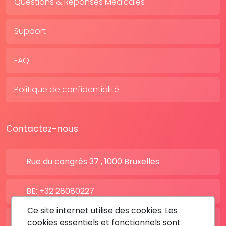
Questions & Réponses Médicales
Support
FAQ
Politique de confidentialité
Contactez-nous
Rue du congrès 37 , 1000 Bruxelles
BE: +32 28080227
Ce site internet utilise des cookies. Les
FR: +33 183642895
cookies essentiels et fonctionnels sont