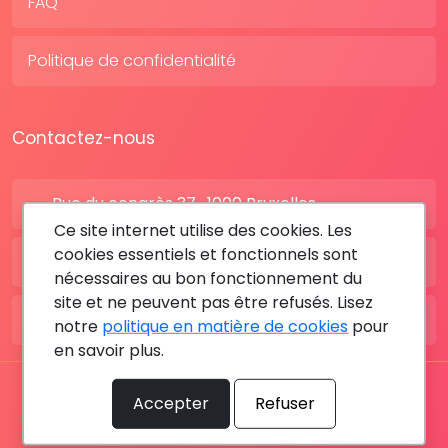
FAQ
Politique de confidentialité
Contactez-nous
Rue du congrès 37 , 1000 Bruxelles
Ce site internet utilise des cookies. Les
cookies essentiels et fonctionnels sont
BE: +32 28080227
nécessaires au bon fonctionnement du
site et ne peuvent pas être refusés. Lisez
FR: +33 183642895
notre
politique en matière de cookies
pour
en savoir plus.
Tous les droits sont réservés © 2026 RDV MÉDICAL By
Accepter
Refuser
MediaSatCom