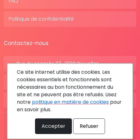
FAQ
Politique de confidentialité
Contactez-nous
Rue du congrès 37 , 1000 Bruxelles
Ce site internet utilise des cookies. Les
cookies essentiels et fonctionnels sont
BE: +32 28080227
nécessaires au bon fonctionnement du
site et ne peuvent pas être refusés. Lisez
FR: +33 183642895
notre
politique en matière de cookies
pour
en savoir plus.
Tous les droits sont réservés © 2026 RDV MÉDICAL By
Accepter
Refuser
MediaSatCom