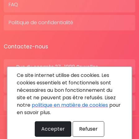
FAQ
Politique de confidentialité
Contactez-nous
Rue du congrès 37 , 1000 Bruxelles
Ce site internet utilise des cookies. Les
cookies essentiels et fonctionnels sont
BE: +32 28080227
nécessaires au bon fonctionnement du
site et ne peuvent pas être refusés. Lisez
FR: +33 183642895
notre
politique en matière de cookies
pour
en savoir plus.
Tous les droits sont réservés © 2026 RDV MÉDICAL By
Accepter
Refuser
MediaSatCom