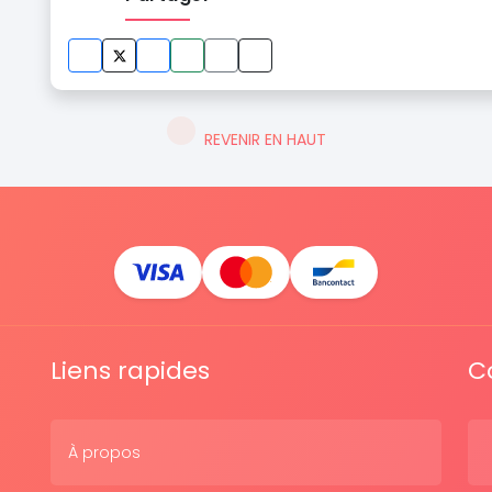
REVENIR EN HAUT
Liens rapides
C
À propos