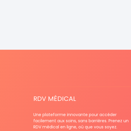
RDV MÉDICAL
Une plateforme innovante pour accéder
facilement aux soins, sans barrières. Prenez un
RDV médical en ligne, où que vous soyez.