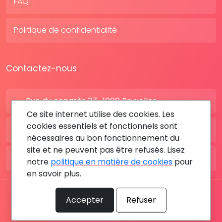
FAQ
Politique de confidentialité
Contactez-nous
Rue du congrès 37 , 1000 Bruxelles
Ce site internet utilise des cookies. Les
cookies essentiels et fonctionnels sont
BE: +32 28080227
nécessaires au bon fonctionnement du
site et ne peuvent pas être refusés. Lisez
FR: +33 183642895
notre
politique en matière de cookies
pour
en savoir plus.
Tous les droits sont réservés © 2026 RDV MÉDICAL By
Accepter
Refuser
MediaSatCom