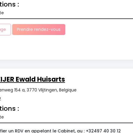
tions :
te
age
Prendre rendez-vous
JER Ewald Huisarts
nweg 154 a, 3770 Vlijtingen, Belgique
2
tions :
te
ier un RDV en appelant le Cabinet, au : +32497 40 30 12