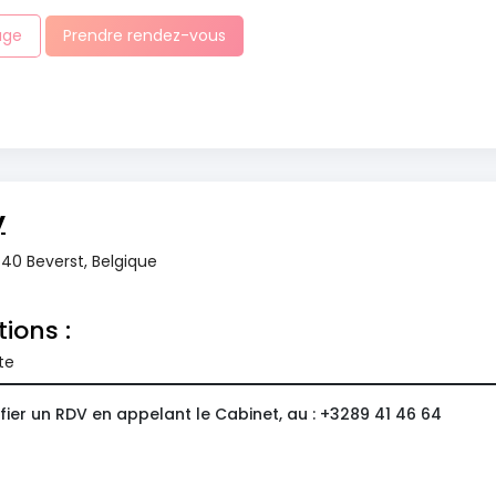
age
Prendre rendez-vous
y
40 Beverst, Belgique
tions :
te
ier un RDV en appelant le Cabinet, au : +3289 41 46 64