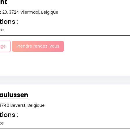
ent
 23, 3724 Vliermaal, Belgique
tions :
te
age
Prendre rendez-vous
aulussen
3740 Beverst, Belgique
tions :
te