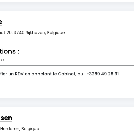
e
aat 20, 3740 Rijkhoven, Belgique
tions :
te
ier un RDV en appelant le Cabinet, au : +3289 49 28 91
nsen
 Herderen, Belgique