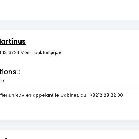
artinus
 13, 3724 Vliermaal, Belgique
tions :
te
ier un RDV en appelant le Cabinet, au : +3212 23 22 00