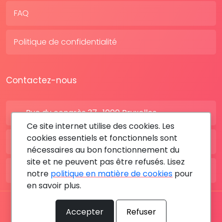
FAQ
Politique de confidentialité
Contactez-nous
Rue du congrès 37 , 1000 Bruxelles
Ce site internet utilise des cookies. Les
cookies essentiels et fonctionnels sont
BE: +32 28080227
nécessaires au bon fonctionnement du
site et ne peuvent pas être refusés. Lisez
FR: +33 183642895
notre
politique en matière de cookies
pour
en savoir plus.
Tous les droits sont réservés © 2026 RDV MÉDICAL By
Accepter
Refuser
MediaSatCom