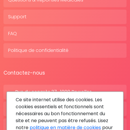
Support
FAQ
Politique de confidentialité
Contactez-nous
Rue du congrès 37 , 1000 Bruxelles
Ce site internet utilise des cookies. Les
cookies essentiels et fonctionnels sont
BE: +32 28080227
nécessaires au bon fonctionnement du
site et ne peuvent pas être refusés. Lisez
FR: +33 183642895
notre
politique en matière de cookies
pour