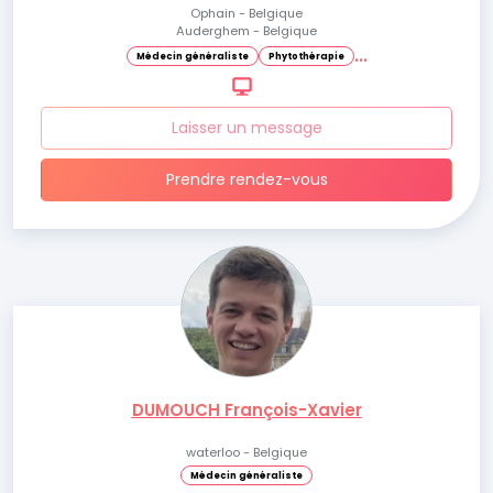
Ophain - Belgique
Auderghem - Belgique
.
.
.
Médecin généraliste
Phytothérapie
Laisser un message
Prendre rendez-vous
DUMOUCH François-Xavier
waterloo - Belgique
Médecin généraliste