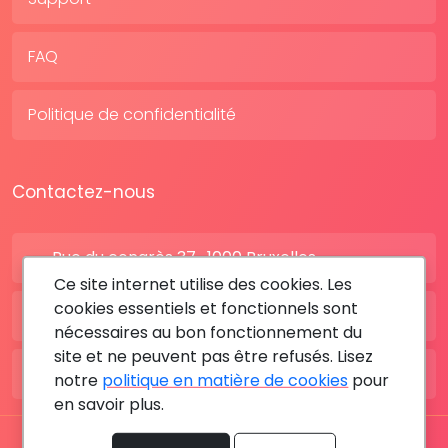
FAQ
Politique de confidentialité
Contactez-nous
Rue du congrès 37 , 1000 Bruxelles
Ce site internet utilise des cookies. Les
cookies essentiels et fonctionnels sont
BE: +32 28080227
nécessaires au bon fonctionnement du
site et ne peuvent pas être refusés. Lisez
FR: +33 183642895
notre
politique en matière de cookies
pour
en savoir plus.