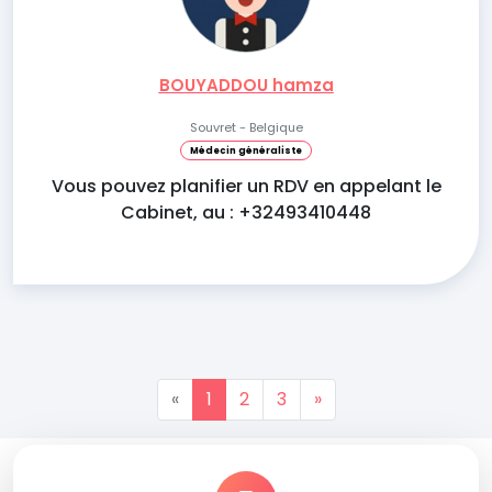
BOUYADDOU hamza
Souvret - Belgique
Médecin généraliste
Vous pouvez planifier un RDV en appelant le
Cabinet, au : +32493410448
«
1
2
3
»