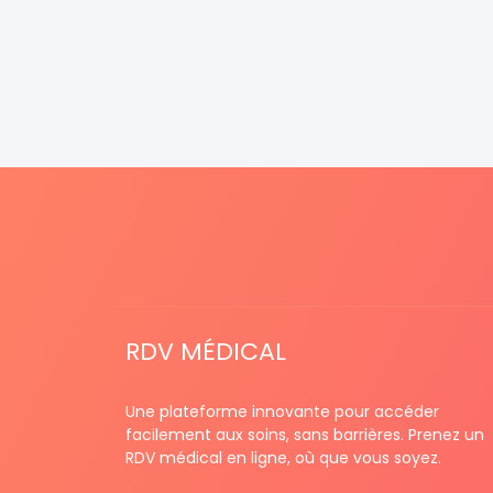
RDV MÉDICAL
Une plateforme innovante pour accéder
facilement aux soins, sans barrières. Prenez un
RDV médical en ligne, où que vous soyez.