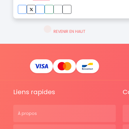
REVENIR EN HAUT
Liens rapides
C
À propos