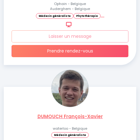
Ophain - Belgique
Auderghem - Belgique
.
.
.
Médecin généraliste
Phytothérapie
Laisser un message
Prendre rendez-vous
DUMOUCH François-Xavier
waterloo - Belgique
Médecin généraliste