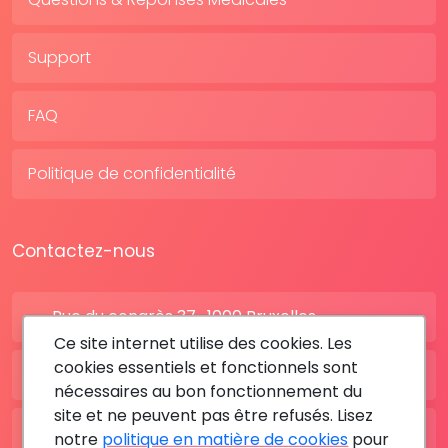
Support
FAQ
Politique de confidentialité
Contactez-nous
Rue du congrès 37 , 1000 Bruxelles
Ce site internet utilise des cookies. Les
cookies essentiels et fonctionnels sont
BE: +32 28080227
nécessaires au bon fonctionnement du
site et ne peuvent pas être refusés. Lisez
FR: +33 183642895
notre
politique en matière de cookies
pour