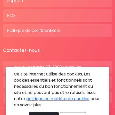
Support
FAQ
Politique de confidentialité
Contactez-nous
Rue du congrès 37 , 1000 Bruxelles
Ce site internet utilise des cookies. Les
cookies essentiels et fonctionnels sont
BE: +32 28080227
nécessaires au bon fonctionnement du
site et ne peuvent pas être refusés. Lisez
FR: +33 183642895
notre
politique en matière de cookies
pour
en savoir plus.