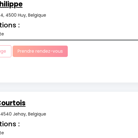
ilippe
34, 4500 Huy, Belgique
tions :
te
age
Prendre rendez-vous
ourtois
4540 Jehay, Belgique
tions :
te