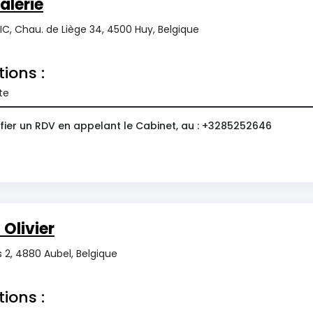
alérie
C, Chau. de Liège 34, 4500 Huy, Belgique
tions :
te
fier un RDV en appelant le Cabinet, au : +3285252646
Olivier
s 2, 4880 Aubel, Belgique
tions :