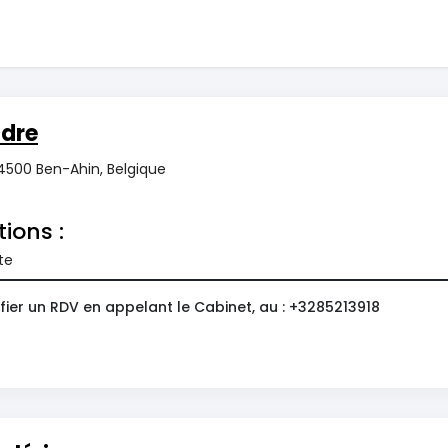
dre
 4500 Ben-Ahin, Belgique
tions :
te
fier un RDV en appelant le Cabinet, au : +3285213918