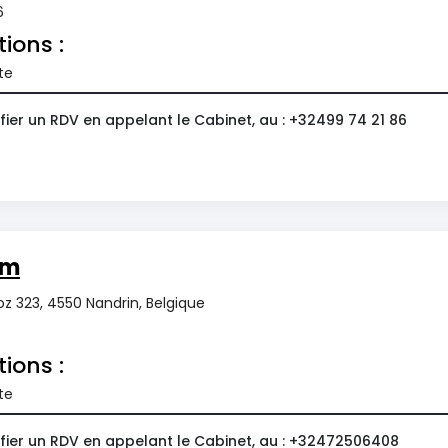
6
tions :
te
ier un RDV en appelant le Cabinet, au : +32499 74 21 86
om
z 323, 4550 Nandrin, Belgique
tions :
te
fier un RDV en appelant le Cabinet, au : +32472506408