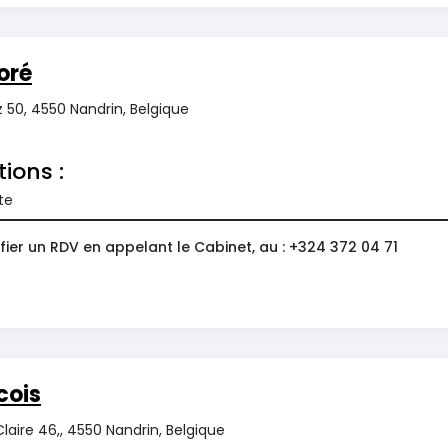
oré
 50, 4550 Nandrin, Belgique
tions :
te
ier un RDV en appelant le Cabinet, au : +324 372 04 71
cois
Claire 46,, 4550 Nandrin, Belgique