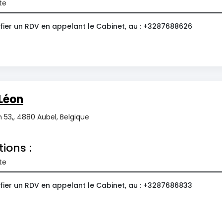
te
fier un RDV en appelant le Cabinet, au : +3287688626
Léon
n 53,, 4880 Aubel, Belgique
tions :
te
fier un RDV en appelant le Cabinet, au : +3287686833