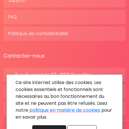
Support
FAQ
Politique de confidentialité
Contactez-nous
Rue du congrès 37 , 1000 Bruxelles
Ce site internet utilise des cookies. Les
cookies essentiels et fonctionnels sont
BE: +32 28080227
nécessaires au bon fonctionnement du
site et ne peuvent pas être refusés. Lisez
FR: +33 183642895
notre
politique en matière de cookies
pour
en savoir plus.