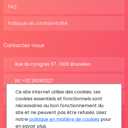
FAQ
Politique de confidentialité
Contactez-nous
Rue du congrès 37 , 1000 Bruxelles
BE: +32 28080227
Ce site internet utilise des cookies. Les
FR: +33 183642895
cookies essentiels et fonctionnels sont
nécessaires au bon fonctionnement du
site et ne peuvent pas être refusés. Lisez
notre
politique en matière de cookies
pour
Tous les droits sont réservés © 2026 RDV MÉDICAL By
en savoir plus.
MediaSatCom