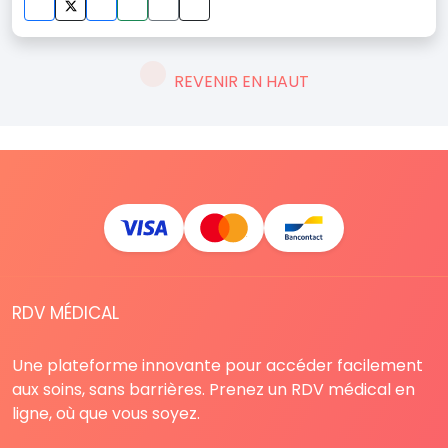
REVENIR EN HAUT
RDV MÉDICAL
Une plateforme innovante pour accéder facilement
aux soins, sans barrières. Prenez un RDV médical en
ligne, où que vous soyez.