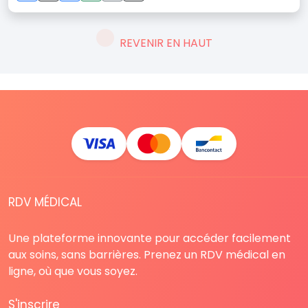
REVENIR EN HAUT
RDV MÉDICAL
Une plateforme innovante pour accéder facilement
aux soins, sans barrières. Prenez un RDV médical en
ligne, où que vous soyez.
S'inscrire