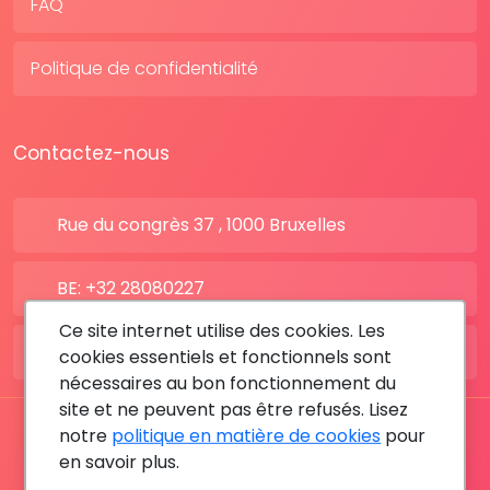
FAQ
Politique de confidentialité
Contactez-nous
Rue du congrès 37 , 1000 Bruxelles
BE: +32 28080227
Ce site internet utilise des cookies. Les
FR: +33 183642895
cookies essentiels et fonctionnels sont
nécessaires au bon fonctionnement du
site et ne peuvent pas être refusés. Lisez
notre
politique en matière de cookies
pour
Tous les droits sont réservés © 2026 RDV MÉDICAL By
en savoir plus.
MediaSatCom