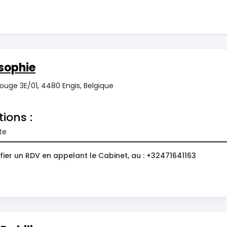
sophie
Rouge 3E/01, 4480 Engis, Belgique
tions :
te
ier un RDV en appelant le Cabinet, au : +32471641163