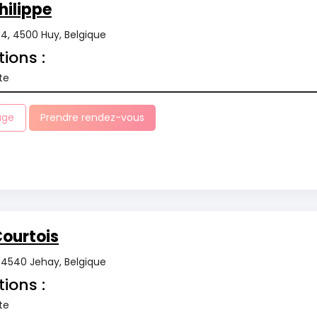
ilippe
34, 4500 Huy, Belgique
tions :
te
age
Prendre rendez-vous
ourtois
4540 Jehay, Belgique
tions :
te