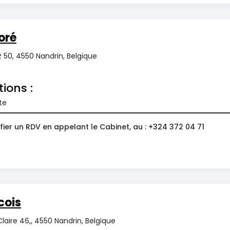
oré
 50, 4550 Nandrin, Belgique
tions :
te
ier un RDV en appelant le Cabinet, au : +324 372 04 71
cois
Claire 46,, 4550 Nandrin, Belgique