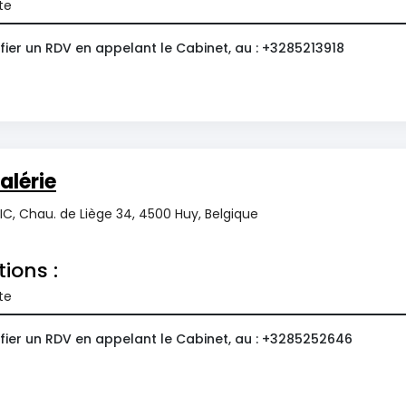
te
fier un RDV en appelant le Cabinet, au : +3285213918
alérie
C, Chau. de Liège 34, 4500 Huy, Belgique
tions :
te
fier un RDV en appelant le Cabinet, au : +3285252646