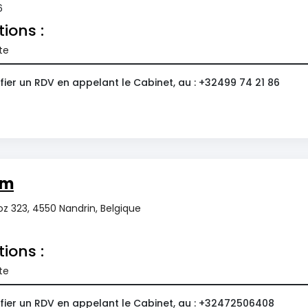
6
tions :
te
ier un RDV en appelant le Cabinet, au : +32499 74 21 86
om
z 323, 4550 Nandrin, Belgique
tions :
te
fier un RDV en appelant le Cabinet, au : +32472506408