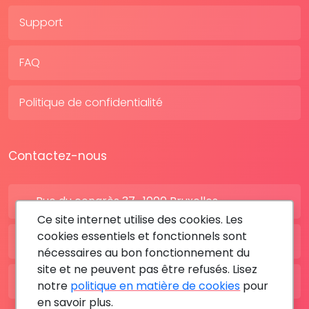
Support
FAQ
Politique de confidentialité
Contactez-nous
Rue du congrès 37 , 1000 Bruxelles
Ce site internet utilise des cookies. Les
cookies essentiels et fonctionnels sont
BE: +32 28080227
nécessaires au bon fonctionnement du
site et ne peuvent pas être refusés. Lisez
FR: +33 183642895
notre
politique en matière de cookies
pour
en savoir plus.