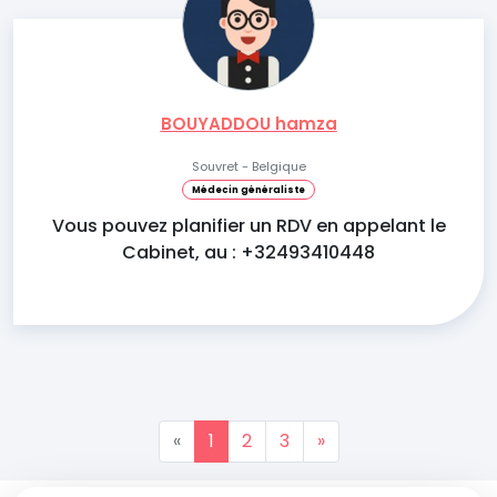
BOUYADDOU hamza
Souvret - Belgique
Médecin généraliste
Vous pouvez planifier un RDV en appelant le
Cabinet, au : +32493410448
«
1
2
3
»