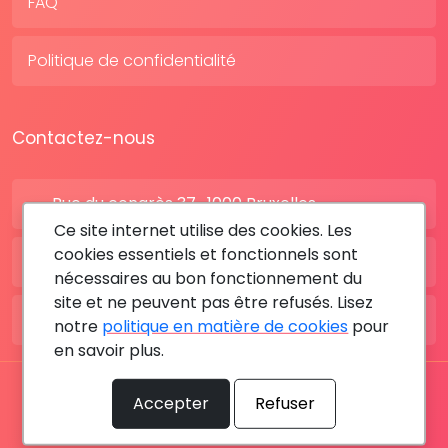
FAQ
Politique de confidentialité
Contactez-nous
Rue du congrès 37 , 1000 Bruxelles
Ce site internet utilise des cookies. Les
cookies essentiels et fonctionnels sont
BE: +32 28080227
nécessaires au bon fonctionnement du
site et ne peuvent pas être refusés. Lisez
FR: +33 183642895
notre
politique en matière de cookies
pour
en savoir plus.
Tous les droits sont réservés © 2026 RDV MÉDICAL By
Accepter
Refuser
MediaSatCom