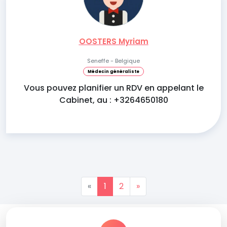
OOSTERS Myriam
Seneffe - Belgique
Médecin généraliste
Vous pouvez planifier un RDV en appelant le
Cabinet, au : +3264650180
«
1
2
»