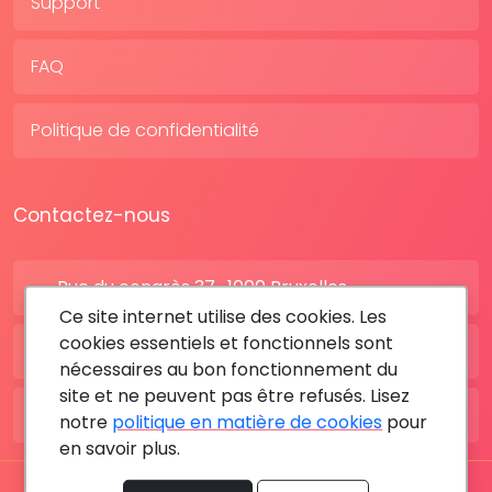
Support
FAQ
Politique de confidentialité
Contactez-nous
Rue du congrès 37 , 1000 Bruxelles
Ce site internet utilise des cookies. Les
cookies essentiels et fonctionnels sont
BE: +32 28080227
nécessaires au bon fonctionnement du
site et ne peuvent pas être refusés. Lisez
FR: +33 183642895
notre
politique en matière de cookies
pour
en savoir plus.