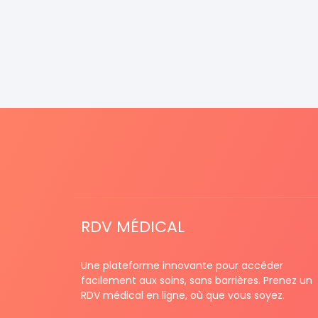
RDV MÉDICAL
Une plateforme innovante pour accéder
facilement aux soins, sans barrières. Prenez un
RDV médical en ligne, où que vous soyez.