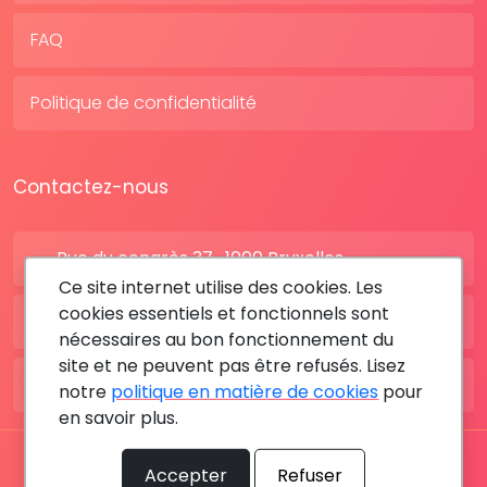
FAQ
Politique de confidentialité
Contactez-nous
Rue du congrès 37 , 1000 Bruxelles
Ce site internet utilise des cookies. Les
cookies essentiels et fonctionnels sont
BE: +32 28080227
nécessaires au bon fonctionnement du
site et ne peuvent pas être refusés. Lisez
FR: +33 183642895
notre
politique en matière de cookies
pour
en savoir plus.
Tous les droits sont réservés © 2026 RDV MÉDICAL By
Accepter
Refuser