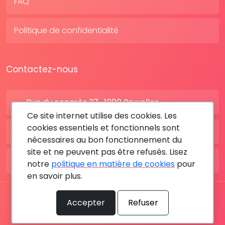
FAQ
Politique de confidentialité
Contactez-nous
Rue du congrès 37 , 1000 Bruxelles
Ce site internet utilise des cookies. Les
cookies essentiels et fonctionnels sont
BE: +32 28080227
nécessaires au bon fonctionnement du
site et ne peuvent pas être refusés. Lisez
FR: +33 183642895
notre
politique en matière de cookies
pour
en savoir plus.
Tous les droits sont réservés © 2026 RDV MÉDICAL By
Accepter
Refuser
MediaSatCom