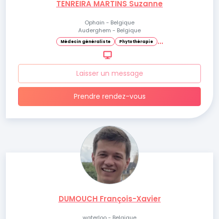
TENREIRA MARTINS Suzanne
Ophain - Belgique
Auderghem - Belgique
.
.
.
Médecin généraliste
Phytothérapie
Laisser un message
Prendre rendez-vous
DUMOUCH François-Xavier
waterloo - Belgique