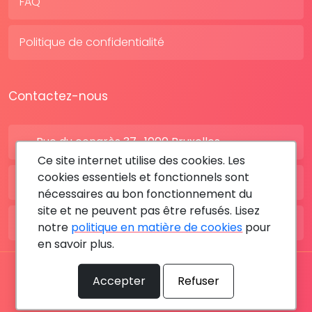
FAQ
Politique de confidentialité
Contactez-nous
Rue du congrès 37 , 1000 Bruxelles
Ce site internet utilise des cookies. Les
cookies essentiels et fonctionnels sont
BE: +32 28080227
nécessaires au bon fonctionnement du
site et ne peuvent pas être refusés. Lisez
FR: +33 183642895
notre
politique en matière de cookies
pour
en savoir plus.
Tous les droits sont réservés © 2026 RDV MÉDICAL By
Accepter
Refuser
MediaSatCom