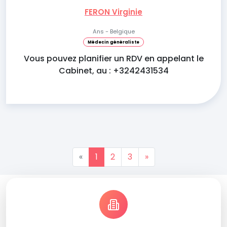
FERON Virginie
Ans - Belgique
Médecin généraliste
Vous pouvez planifier un RDV en appelant le
Cabinet, au : +3242431534
«
1
2
3
»