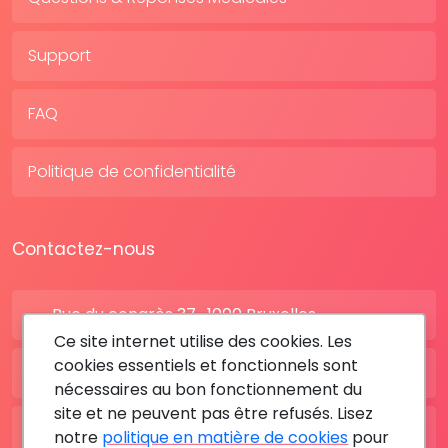
Support
FAQ
Politique de confidentialité
Contactez-nous
Rue du congrès 37 , 1000 Bruxelles
Ce site internet utilise des cookies. Les
cookies essentiels et fonctionnels sont
BE: +32 28080227
nécessaires au bon fonctionnement du
site et ne peuvent pas être refusés. Lisez
FR: +33 183642895
notre
politique en matière de cookies
pour