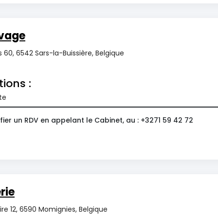
vage
 60, 6542 Sars-la-Buissière, Belgique
tions :
te
ier un RDV en appelant le Cabinet, au : +3271 59 42 72
rie
re 12, 6590 Momignies, Belgique