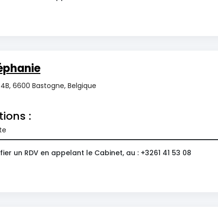
éphanie
4B, 6600 Bastogne, Belgique
tions :
te
ier un RDV en appelant le Cabinet, au : +3261 41 53 08