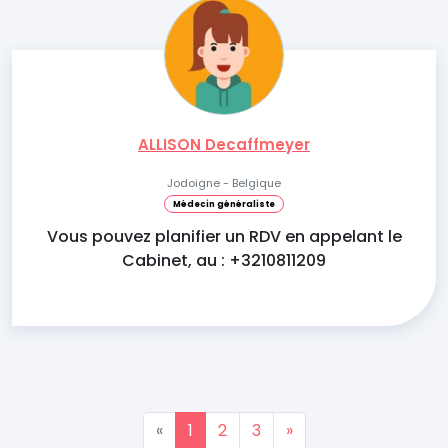
ALLISON Decaffmeyer
Jodoigne - Belgique
Médecin généraliste
Vous pouvez planifier un RDV en appelant le
Cabinet, au : +3210811209
«
1
2
3
»