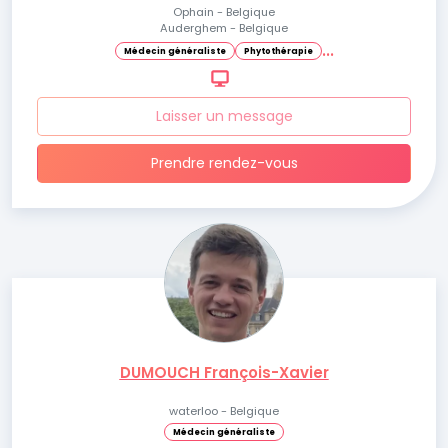
Ophain - Belgique
Auderghem - Belgique
.
.
.
Médecin généraliste
Phytothérapie
Laisser un message
Prendre rendez-vous
DUMOUCH François-Xavier
waterloo - Belgique
Médecin généraliste