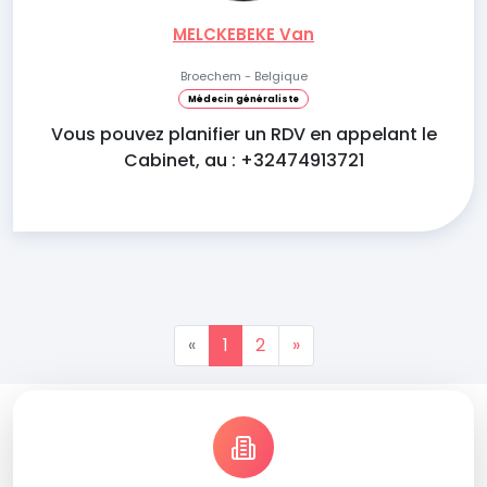
MELCKEBEKE Van
Broechem - Belgique
Médecin généraliste
Vous pouvez planifier un RDV en appelant le
Cabinet, au : +32474913721
«
1
2
»