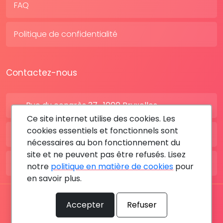
FAQ
Politique de confidentialité
Contactez-nous
Rue du congrès 37 , 1000 Bruxelles
Ce site internet utilise des cookies. Les
cookies essentiels et fonctionnels sont
BE: +32 28080227
nécessaires au bon fonctionnement du
site et ne peuvent pas être refusés. Lisez
FR: +33 183642895
notre
politique en matière de cookies
pour
en savoir plus.
Tous les droits sont réservés © 2026 RDV MÉDICAL By
Accepter
Refuser
MediaSatCom