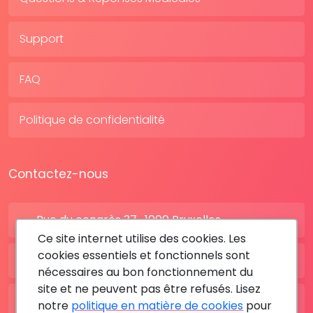
Support
FAQ
Politique de confidentialité
Contactez-nous
Rue du congrès 37 , 1000 Bruxelles
Ce site internet utilise des cookies. Les
cookies essentiels et fonctionnels sont
BE: +32 28080227
nécessaires au bon fonctionnement du
site et ne peuvent pas être refusés. Lisez
FR: +33 183642895
notre
politique en matière de cookies
pour