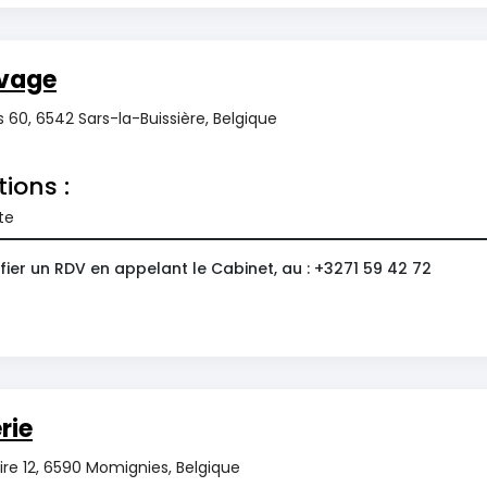
vage
 60, 6542 Sars-la-Buissière, Belgique
tions :
te
ier un RDV en appelant le Cabinet, au : +3271 59 42 72
rie
re 12, 6590 Momignies, Belgique