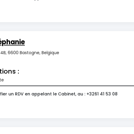
éphanie
4B, 6600 Bastogne, Belgique
tions :
te
ier un RDV en appelant le Cabinet, au : +3261 41 53 08