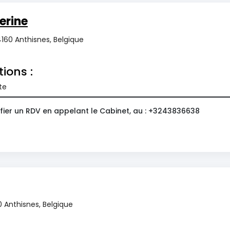
erine
4160 Anthisnes, Belgique
tions :
te
fier un RDV en appelant le Cabinet, au : +3243836638
0 Anthisnes, Belgique