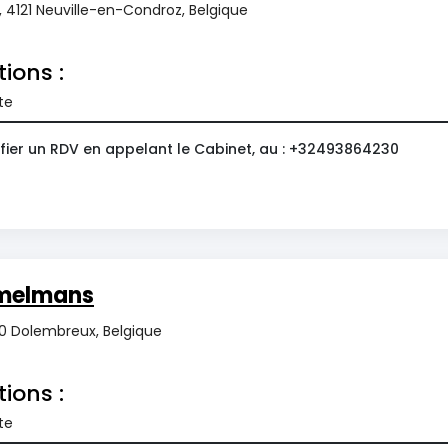
2, 4121 Neuville-en-Condroz, Belgique
tions :
te
fier un RDV en appelant le Cabinet, au : +32493864230
émelmans
40 Dolembreux, Belgique
tions :
te