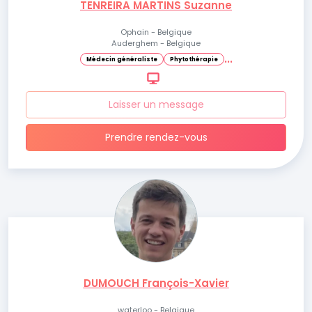
TENREIRA MARTINS Suzanne
Ophain - Belgique
Auderghem - Belgique
.
.
.
Médecin généraliste
Phytothérapie
Laisser un message
Prendre rendez-vous
DUMOUCH François-Xavier
waterloo - Belgique