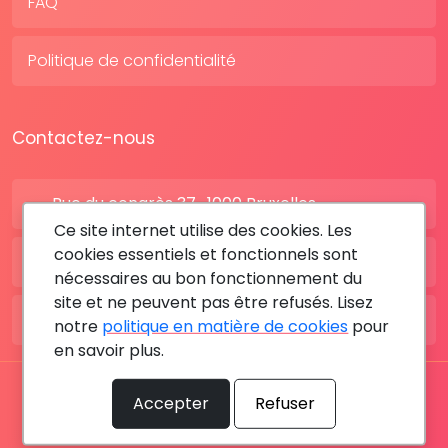
FAQ
Politique de confidentialité
Contactez-nous
Rue du congrès 37 , 1000 Bruxelles
Ce site internet utilise des cookies. Les
cookies essentiels et fonctionnels sont
BE: +32 28080227
nécessaires au bon fonctionnement du
site et ne peuvent pas être refusés. Lisez
FR: +33 183642895
notre
politique en matière de cookies
pour
en savoir plus.
Tous les droits sont réservés © 2026 RDV MÉDICAL By
Accepter
Refuser
MediaSatCom