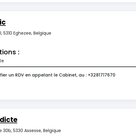
ic
, 5310 Eghezee, Belgique
tions :
te
fier un RDV en appelant le Cabinet, au : +3281717670
dicte
 30b, 5330 Assesse, Belgique