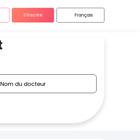
S'inscrire
Français
t