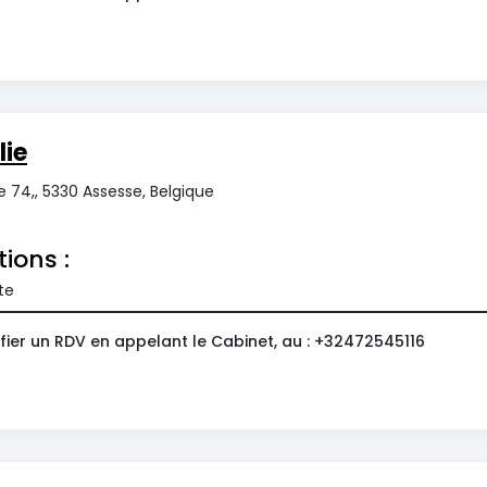
lie
 74,, 5330 Assesse, Belgique
tions :
te
fier un RDV en appelant le Cabinet, au : +32472545116