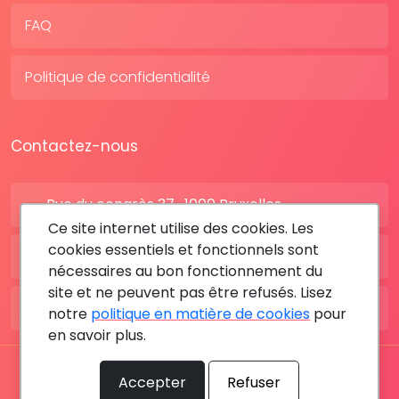
FAQ
Politique de confidentialité
Contactez-nous
Rue du congrès 37 , 1000 Bruxelles
Ce site internet utilise des cookies. Les
cookies essentiels et fonctionnels sont
BE: +32 28080227
nécessaires au bon fonctionnement du
site et ne peuvent pas être refusés. Lisez
FR: +33 183642895
notre
politique en matière de cookies
pour
en savoir plus.
Tous les droits sont réservés © 2026 RDV MÉDICAL By
Accepter
Refuser
MediaSatCom